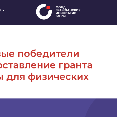
е
г. Ханты
ые победители
оставление гранта
ы для физических