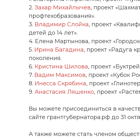
2.
Захар Михайлычев
, проект «Шахм
профтехобразования».
3.
Владимир Слойка
, проект «Квали
детей до 14 лет».
4. Елена Мартынова, проект «Городс
5.
Ирина Багадина
, проект «Радуга к
поколения.
6.
Кристина Шилова
, проект «Буктрей
7.
Вадим Максимов
, проект «Кубок Р
8.
Инесса Скрябина
, проект «Глиноте
9.
Анастасия Ляшенко
, проект «Растё
Вы можете присоединиться в качеств
сайте грантгубернатора.рф до 31 октя
А также можете стать членом общест