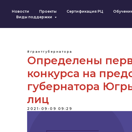
Новости
Проекты
Сертификация РЦ
Обучени
Виды поддержки
#грантгубернатора
Определены перв
конкурса на пред
губернатора Югр
лиц
2021-09-09 09:29