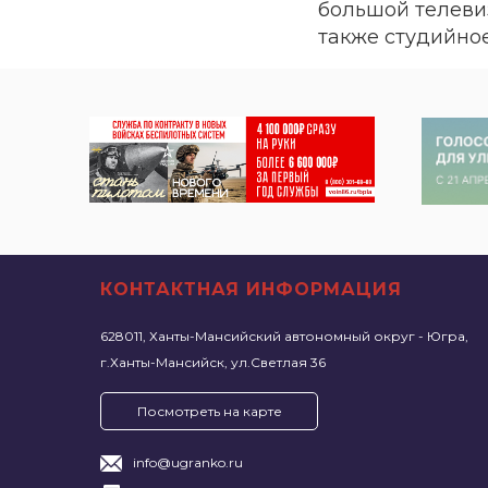
большой телевиз
также студийно
КОНТАКТНАЯ ИНФОРМАЦИЯ
628011, Ханты-Мансийский автономный округ - Югра,
г.Ханты-Мансийск, ул.Светлая 36
Посмотреть на карте
info@ugranko.ru