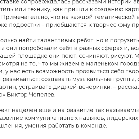
ыставке сопровождалась рассказами истории а
тиль или технику, как пришли к созданию карт
 Примечательно, что на каждой тематической 
 же подростки – приобщаются к творческому пр
 только найти талантливых ребят, но и погрузит
бы они попробовали себя в разных сферах и, в
 нашей площадке они поют, сочиняют, рисуют. 
есмотря на то, что мы живем в маленьком городе
и, у нас есть возможность проявиться себя тво
и развиваться: создавать музыкальные группы,
артин, устраивать диджей-вечеринки, – расска
о» Виктор Чепелев.
оект нацелен еще и на развитие так называемы
развитие коммуникативных навыков, лидерских 
шления, умения работать в команде.