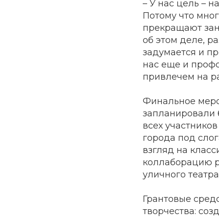
– У нас цель – 
Потому что мно
прекращают зан
об этом деле, р
задумается и п
нас еще и проф
привлечем на ра
Финальное меро
запланировали 
всех участников
города под слог
взгляд на класс
коллаборацию ра
уличного театра
Грантовые сред
творчества: соз