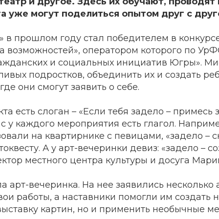
 театр и другое. Здесь их обучают, проводят
та уже могут поделиться опытом друг с друг
» в прошлом году стал победителем в конкурс
а возможностей», оператором которого по Ур
ажданских и социальных инициатив Югры». Мис
ливых подростков, объединить их и создать р
где они смогут заявить о себе.
та есть слоган – «Если тебя задело – примесь з
нас у каждого мероприятия есть глагол. Наприме
овали на квартирнике с певицами, «задело – с
квесту. А у арт-вечеринки девиз: «задело – соз
ктор местного центра культуры и досуга Мари
 арт-вечеринка. На нее заявились несколько 
ои работы, а наставники помогли им создать 
ыставку картин, но и применить необычные м