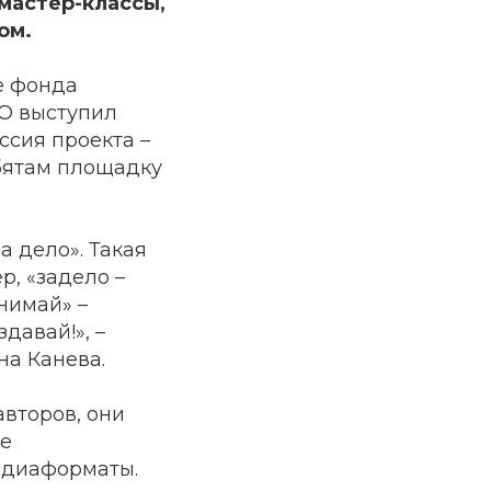
 мастер-классы,
ом.
е фонда
ФО выступил
сия проекта –
ебятам площадку
а дело». Такая
р, «задело –
нимай» –
давай!», –
на Канева.
авторов, они
не
едиаформаты.