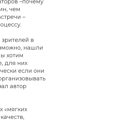
второв –почему
ин, чем
встречи –
оцессу.
ь зрителей в
озможно, нашли
Мы хотим
, для них
рчески если они
 организовывать
зал автор
х «мягких
качеств,