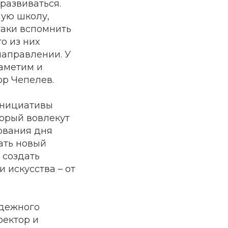
 развиваться.
ную школу,
таки вспомнить
о из них
направлении. У
заметим и
ор Чепелев.
инициативы
орый вовлекут
ования дня
ать новый
 создать
 искусства – от
одежного
оектор и