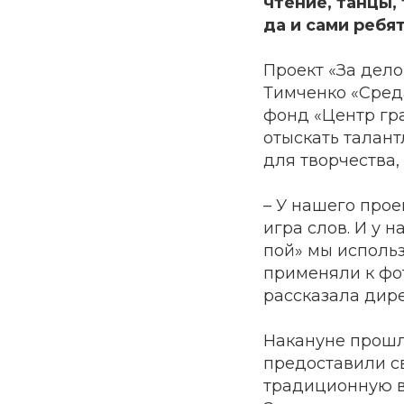
чтение, танцы,
да и сами ребя
Проект «За дело
Тимченко «Сред
фонд «Центр гр
отыскать талант
для творчества, 
– У нашего проек
игра слов. И у 
пой» мы использ
применяли к фото
рассказала дире
Накануне прошла
предоставили св
традиционную в