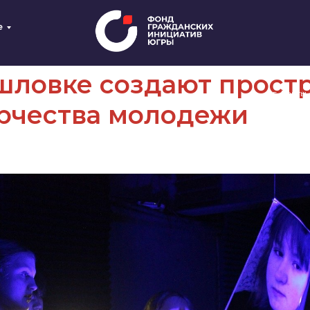
е
шловке создают прост
г. Ханты
орчества молодежи