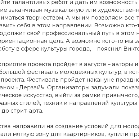
найти талантливых ребят и дать им возможность
гие заканчивая музыкальную или художествен
иматься творчеством. А мы им позволяем все-
азвить себя в этом направлении. Возможно кто-т
родолжит свой профессиональный путь в этом 
ориентационная цель. А возможно кого-то мы 
боту в сфере культуры города, – пояснил Викт
приятие проекта пройдет в августе – авторы 
большой фестиваль молодежных культур, в кот
 проекта. Фестиваль пройдет накануне праздн
аном «Дерзай!». Организаторы задумали показ
ическое искусство, выйти за рамки привычного,
зных стилей, техник и направлений культуры и
 до стрит-арта.
ства направили на создание условий для мол
дали мягкую зону для квартирников, купили пр