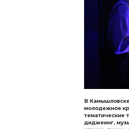
В Камышловске 
молодежное кре
тематические т
диджеинг, музы