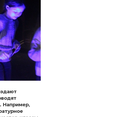
оздают
оводят
. Например,
ературное