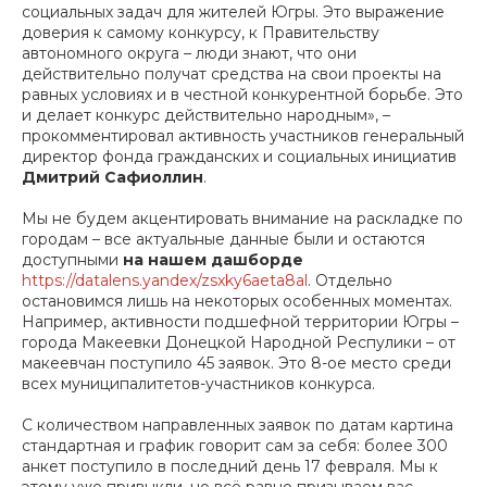
социальных задач для жителей Югры. Это выражение
доверия к самому конкурсу, к Правительству
автономного округа – люди знают, что они
действительно получат средства на свои проекты на
равных условиях и в честной конкурентной борьбе. Это
и делает конкурс действительно народным», –
прокомментировал активность участников генеральный
директор фонда гражданских и социальных инициатив
Дмитрий Сафиоллин
.
Мы не будем акцентировать внимание на раскладке по
городам – все актуальные данные были и остаются
доступными
на нашем дашборде
https://datalens.yandex/zsxky6aeta8al
. Отдельно
остановимся лишь на некоторых особенных моментах.
Например, активности подшефной территории Югры –
города Макеевки Донецкой Народной Респулики – от
макеевчан поступило 45 заявок. Это 8-ое место среди
всех муниципалитетов-участников конкурса.
С количеством направленных заявок по датам картина
стандартная и график говорит сам за себя: более 300
анкет поступило в последний день 17 февраля. Мы к
этому уже привыкли, но всё равно призываем вас