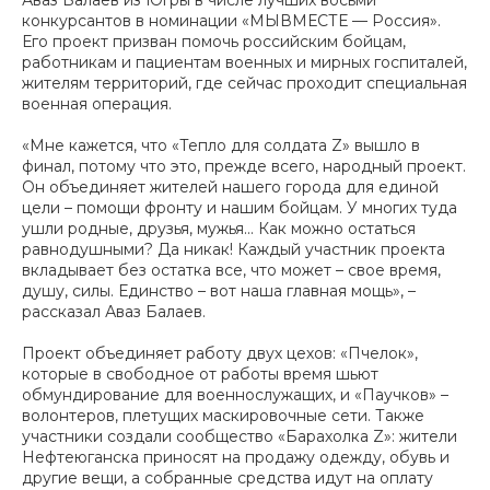
Аваз Балаев из Югры в числе лучших восьми
конкурсантов в номинации «МЫВМЕСТЕ — Россия».
Его проект призван помочь российским бойцам,
работникам и пациентам военных и мирных госпиталей,
жителям территорий, где сейчас проходит специальная
военная операция.
«Мне кажется, что «Тепло для солдата Z» вышло в
финал, потому что это, прежде всего, народный проект.
Он объединяет жителей нашего города для единой
цели – помощи фронту и нашим бойцам. У многих туда
ушли родные, друзья, мужья... Как можно остаться
равнодушными? Да никак! Каждый участник проекта
вкладывает без остатка все, что может – свое время,
душу, силы. Единство – вот наша главная мощь», –
рассказал Аваз Балаев.
Проект объединяет работу двух цехов: «Пчелок»,
которые в свободное от работы время шьют
обмундирование для военнослужащих, и «Паучков» –
волонтеров, плетущих маскировочные сети. Также
участники создали сообщество «Барахолка Z»: жители
Нефтеюганска приносят на продажу одежду, обувь и
другие вещи, а собранные средства идут на оплату