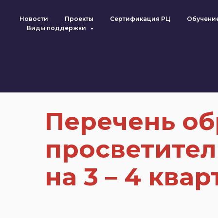
Новости
Проекты
Сертификация РЦ
Обучени
Виды поддержки
Главная
/
Обучение
Перечень об
просветител
на 3 – 4 квар