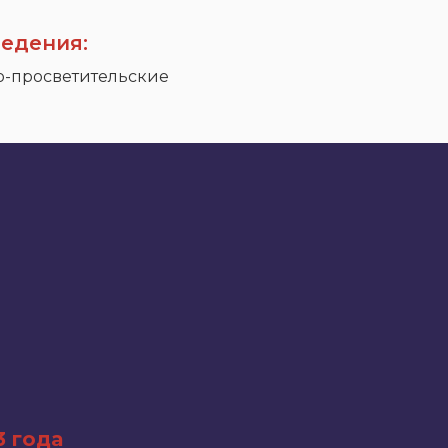
едения:
о-просветительские
3 года