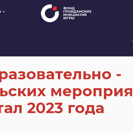
е
разовательно -
ьских меропри
тал 2023 года